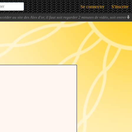
Se connecter
S'inscrire
ccéder au site des Alex d'or, il faut soit regarder 2 minutes de vidéo, soit entrer
sa carte bleue. On va se faire tellement de thunes !
» -
Administrateurs sekrés