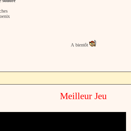
e sonore
ches
oenix
A bientôt
Meilleur Jeu