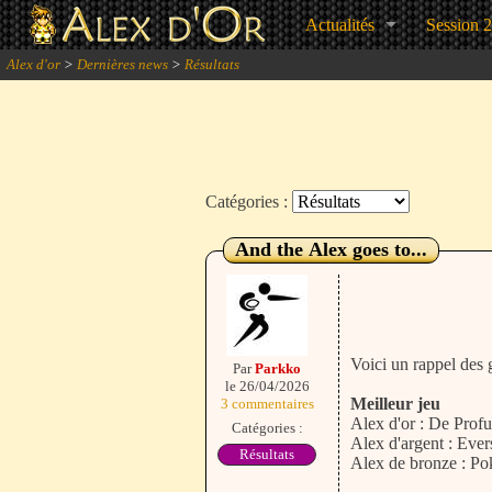
Actualités
Session 
Alex d'or
>
Dernières news
>
Résultats
Catégories :
And the Alex goes to...
Voici un rappel des 
Par
Parkko
le 26/04/2026
Meilleur jeu
3 commentaires
Alex d'or : De Prof
Catégories :
Alex d'argent : Eve
Résultats
Alex de bronze : P