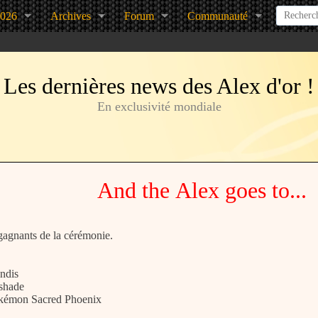
2026
Archives
Forum
Communauté
Les dernières news des Alex d'or !
En exclusivité mondiale
And the Alex goes to...
gagnants de la cérémonie.
undis
rshade
okémon Sacred Phoenix