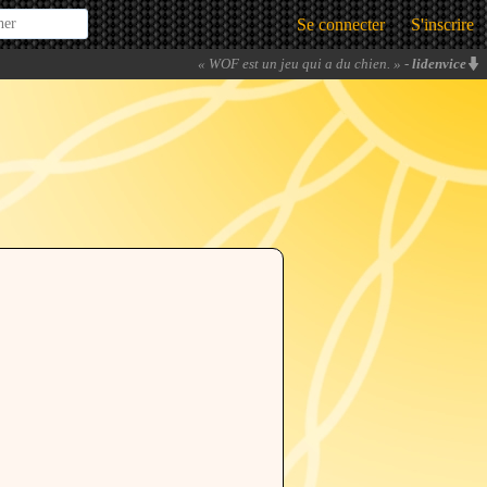
Se connecter
S'inscrire
«
WOF est un jeu qui a du chien.
» -
lidenvice