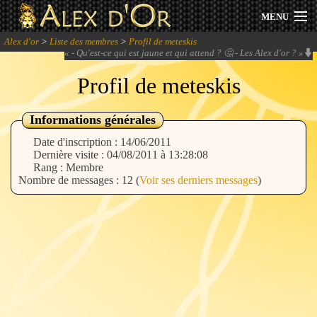
MENU
Alex d'or
>
Liste des membres
>
Profil de meteskis
Actualités
«
- Qu'est-ce qui est jaune et qui attend ? 🤔 - Les Alex d'or ?
»
Profil de meteskis
Session 2026
Archives
Informations générales
Date d'inscription : 14/06/2011
Forum
Dernière visite : 04/08/2011 à 13:28:08
Rang : Membre
Nombre de messages : 12 (
Voir ses derniers messages
)
Communauté
Se connecter
S'inscrire