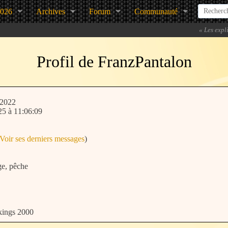
2026
Archives
Forum
Communauté
«
Les expl
de pro
Profil de FranzPantalon
/2022
025 à 11:06:09
Voir ses derniers messages
)
ge, pêche
ikings 2000