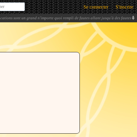
Se connecter
S'inscrire
ications sont un grand n'importe quoi rempli de fautes allant jusqu'à des fautes
nonciation mais à l'écrit... Des fautes de prononciation à l'écrit !!!
» -
lidenvice