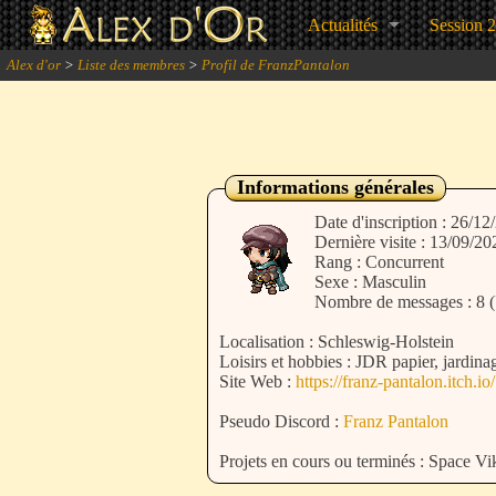
Actualités
Session 
Alex d'or
>
Liste des membres
>
Profil de FranzPantalon
Informations générales
Date d'inscription : 26/12
Dernière visite : 13/09/2
Rang : Concurrent
Sexe : Masculin
Nombre de messages : 8 (
Localisation : Schleswig-Holstein
Loisirs et hobbies : JDR papier, jardina
Site Web :
https://franz-pantalon.itch.io/
Pseudo Discord :
Franz Pantalon
Projets en cours ou terminés : Space V