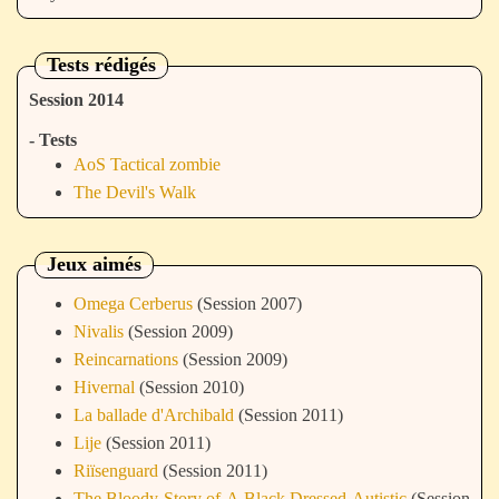
Tests rédigés
Session 2014
- Tests
AoS Tactical zombie
The Devil's Walk
Jeux aimés
Omega Cerberus
(Session 2007)
Nivalis
(Session 2009)
Reincarnations
(Session 2009)
Hivernal
(Session 2010)
La ballade d'Archibald
(Session 2011)
Lije
(Session 2011)
Riïsenguard
(Session 2011)
The Bloody Story of A Black Dressed Autistic
(Session