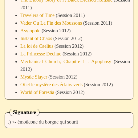
2011)
Travelers of Time
(Session 2011)
Vader Ou La Fin des Moussons
(Session 2011)
Asylopole
(Session 2012)
Instant of Chaos
(Session 2012)
La loi de Caelius
(Session 2012)
La Princesse Dechue
(Session 2012)
Mechanical Church, Chapitre 1 : Apophasy
(Session
2012)
Mystic Slayer
(Session 2012)
Oi et le mystère des éclairs verts
(Session 2012)
World of Forestia
(Session 2012)
La 7e porte
(Session 2013)
Life Precious
(Session 2013)
Signature
LunaTears
(Session 2013)
.) <- émoticone du borgne qui sourit
MegaMike
(Session 2013)
The Other
(Session 2013)