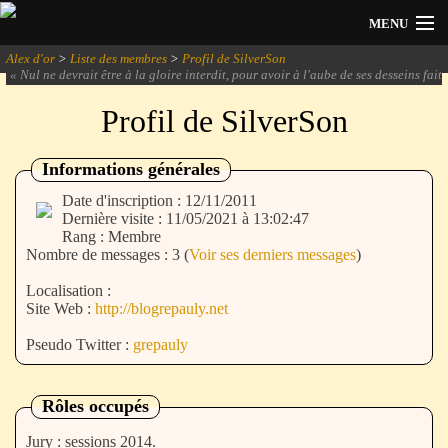
MENU
Alex d'or
>
Liste des membres
>
Profil de SilverSon
Actualités
«
Nul ne devrait être à la gloire interdit, pour avoir à l'aube de ses desseins fait
choix d'un mauvais coche.
» -
Marcelin
Profil de SilverSon
Session 2026
Archives
Informations générales
Date d'inscription : 12/11/2011
Forum
Dernière visite : 11/05/2021 à 13:02:47
Rang : Membre
Nombre de messages : 3 (
Voir ses derniers messages
)
Communauté
Localisation :
Site Web :
http://blogrepauly.net
Pseudo Twitter :
grepauly
Se connecter
Rôles occupés
S'inscrire
Jury : sessions 2014.