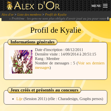
MENU
Alex d'or
>
Liste des membres
>
Profil de Kyalie
Actualités
«
Problème : les gens ne sont plus obligés d'avoir joué au jeu pour voter
(perte d'objectivité). Avantage : on peut s'en sortir avec un staff de 2-3
personnes.
»
Profil de Kyalie
Session 2026
Archives
Informations générales
Date d'inscription : 08/12/2011
Forum
Dernière visite : 14/09/2014 à 20:51:15
Rang : Membre
Nombre de messages : 5 (
Voir ses derniers
Communauté
messages
)
Se connecter
Jeux créés et présentés au concours
Lije
(Session 2011) (rôle : Charadesign, Graphs persos)
S'inscrire