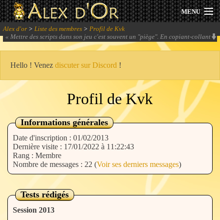
MENU
Alex d'or
>
Liste des membres
>
Profil de Kvk
Actualités
«
Mettre des scripts dans son jeu c'est souvent un "piège". En copiant-collant
un texte, on arrive à implémenter un système, c'est séduisant et on veut en
rajouter encore et encore ! Le diable sait se montrer séduisant.
» -
Yuko
Session 2026
Hello ! Venez
discuter sur Discord
!
Archives
Profil de Kvk
Forum
Informations générales
Communauté
Date d'inscription : 01/02/2013
Dernière visite : 17/01/2022 à 11:22:43
Rang : Membre
Nombre de messages : 22 (
Voir ses derniers messages
)
Se connecter
Tests rédigés
S'inscrire
Session 2013