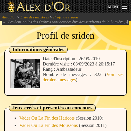
MENU
Alex d'or
>
Liste des membres
>
Profil de sriden
Actualités
«
- Les Sentinelles des Ombres sont censées être des serviteurs de la Lumière ;
permets-moi d'en douter ! - Bah la lumière ça fait des ombres.
» -
Solarius &
manpaint
Profil de sriden
Session 2026
Archives
Informations générales
Date d'inscription : 26/09/2010
Forum
Dernière visite : 03/09/2023 à 20:15:17
Rang : Ambassadeur
Nombre de messages : 322 (
Voir ses
Communauté
derniers messages
)
Se connecter
Jeux créés et présentés au concours
Vader Ou La Fin des Haricots
(Session 2010)
S'inscrire
Vader Ou La Fin des Moussons
(Session 2011)