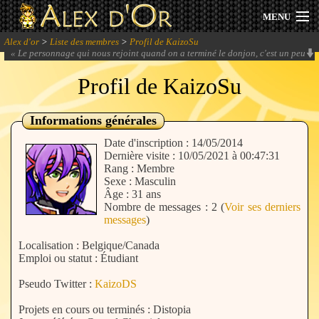
MENU
Alex d'or
>
Liste des membres
>
Profil de KaizoSu
Actualités
«
Le personnage qui nous rejoint quand on a terminé le donjon, c'est un peu
comme : "oh une mouche à péter je viens de nulle part jte connais pas JE TE
REJOINS!" ça lui vient comme une envie de chier là, pas de background, le
Profil de KaizoSu
Session 2026
néant, pas d'intrigue liée à ça.
» -
shûji
Archives
Informations générales
Date d'inscription : 14/05/2014
Forum
Dernière visite : 10/05/2021 à 00:47:31
Rang : Membre
Sexe : Masculin
Communauté
Âge : 31 ans
Nombre de messages : 2 (
Voir ses derniers
messages
)
Localisation : Belgique/Canada
Se connecter
Emploi ou statut : Étudiant
Pseudo Twitter :
KaizoDS
S'inscrire
Projets en cours ou terminés : Distopia