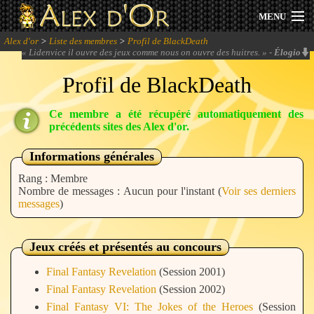
MENU
Alex d'or
>
Liste des membres
>
Profil de BlackDeath
Actualités
«
Lidenvice il ouvre des jeux comme nous on ouvre des huitres.
» -
Élogio
Profil de BlackDeath
Session 2026
Ce membre a été récupéré automatiquement des
Archives
précédents sites des Alex d'or.
Forum
Informations générales
Rang : Membre
Communauté
Nombre de messages : Aucun pour l'instant (
Voir ses derniers
messages
)
Jeux créés et présentés au concours
Se connecter
Final Fantasy Revelation
(Session 2001)
S'inscrire
Final Fantasy Revelation
(Session 2002)
Final Fantasy VI: The Jokes of the Heroes
(Session