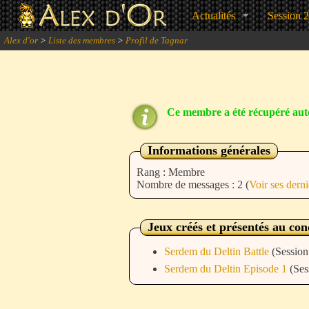
Actualités
Session 
Alex d'or
>
Liste des membres
>
Profil de Tagnar
Ce membre a été récupéré auto
Informations générales
Rang : Membre
Nombre de messages : 2 (
Voir ses dern
Jeux créés et présentés au co
Serdem du Deltin Battle
(Session
Serdem du Deltin Episode 1
(Ses