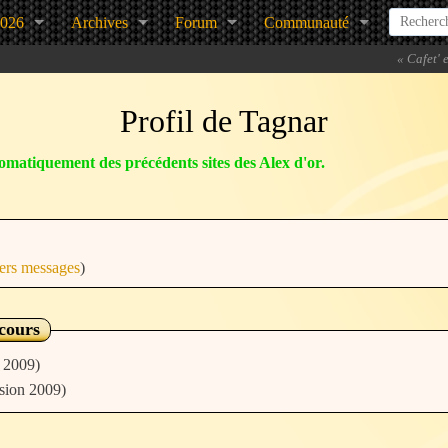
2026
Archives
Forum
Communauté
«
Cafet' 
Profil de Tagnar
matiquement des précédents sites des Alex d'or.
iers messages
)
ncours
 2009)
sion 2009)