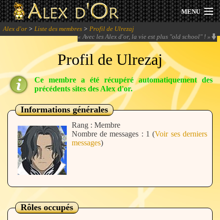
MENU
Alex d'or
>
Liste des membres
>
Profil de Ulrezaj
Actualités
«
Avec les Alex d'or, la vie est plus "old school" !
»
Profil de Ulrezaj
Session 2026
Ce membre a été récupéré automatiquement des
Archives
précédents sites des Alex d'or.
Forum
Informations générales
Rang : Membre
Communauté
Nombre de messages : 1 (
Voir ses derniers
messages
)
Se connecter
S'inscrire
Rôles occupés