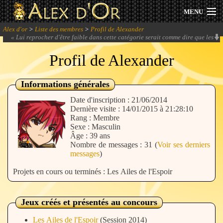
MENU
Alex d'or
>
Liste des membres
>
Profil de Alexander
Actualités
«
Lui reprocher d'être faible dans cette catégorie serait comme dire que les
rollers c'est nul parce qu'on peut mal servir la soupe avec.
» -
Roi of the
Suisse
Profil de Alexander
Session 2026
Archives
Informations générales
Date d'inscription : 21/06/2014
Forum
Dernière visite : 14/01/2015 à 21:28:10
Rang : Membre
Sexe : Masculin
Communauté
Âge : 39 ans
Nombre de messages : 31 (
Voir ses derniers
messages
)
Projets en cours ou terminés : Les Ailes de l'Espoir
Se connecter
Jeux créés et présentés au concours
S'inscrire
Les Ailes de l'Espoir
(Session 2014)