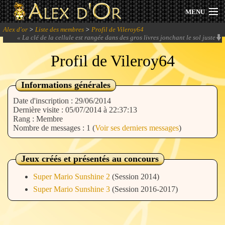
MENU
Alex d'or
>
Liste des membres
>
Profil de Vileroy64
Actualités
«
La clé de la cellule est rangée dans des gros livres jonchant le sol juste
devant la cellule... Vraiment ? Les gardes oh, respectez-vous !
» -
Elogio
Profil de Vileroy64
Session 2026
Archives
Informations générales
Date d'inscription : 29/06/2014
Forum
Dernière visite : 05/07/2014 à 22:37:13
Rang : Membre
Nombre de messages : 1 (
Voir ses derniers messages
)
Communauté
Jeux créés et présentés au concours
Super Mario Sunshine 2
(Session 2014)
Se connecter
Super Mario Sunshine 3
(Session 2016-2017)
S'inscrire