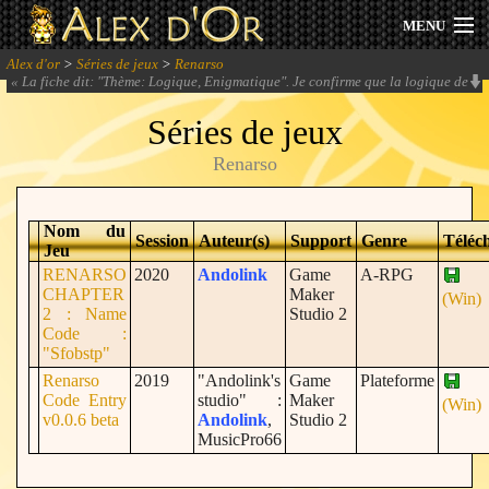
MENU
Alex d'or
>
Séries de jeux
>
Renarso
Actualités
«
La fiche dit: "Thème: Logique, Enigmatique". Je confirme que la logique de
ce jeu est très énigmatique, pour ne pas dire carrément nébuleuse.
» -
Le Kno
Séries de jeux
Session 2026
Renarso
Archives
Nom du
Forum
Session
Auteur(s)
Support
Genre
Téléch
Jeu
RENARSO
2020
Andolink
Game
A-RPG
Communauté
CHAPTER
Maker
(Win)
2 : Name
Studio 2
Code :
"Sfobstp"
Renarso
2019
"Andolink's
Game
Plateforme
Se connecter
Code Entry
studio" :
Maker
(Win)
v0.0.6 beta
Andolink
,
Studio 2
MusicPro66
S'inscrire