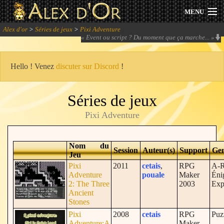
MENU
Alex d'or
>
Séries de jeux
>
Pixi Adventure
Actualités
«
Event ou script ? Du moment que ça marche...
»
Session 2026
Hello ! Venez
discuter sur Discord
!
Archives
Séries de jeux
Forum
Pixi Adventure
Communauté
Nom du
Session
Auteur(s)
Support
Ge
Jeu
Pixi
2011
cetais
,
RPG
A-
Adventure
pouale
Maker
Éni
Se connecter
2: The Three
2003
Exp
Ancient
Stones
S'inscrire
Pixi
2008
cetais
RPG
Puz
Adventure:A
Maker