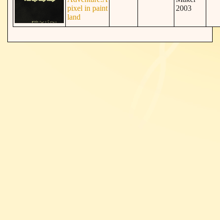
pixel in paint
2003
land