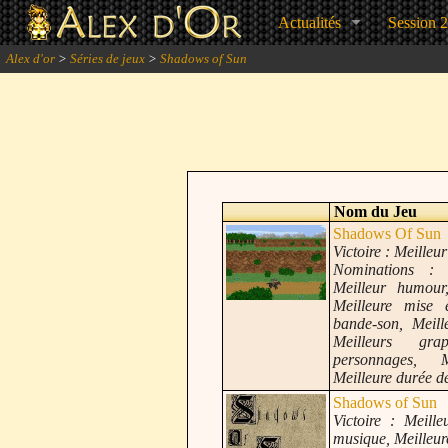
Actualités
Session 
Alex d'or
>
Séries de jeux
>
Shadows of Sun
Nom du Jeu
Shadows Of Sun
Victoire : Meilleu
Nominations : 
Meilleur humour,
Meilleure mise 
bande-son, Meill
Meilleurs grap
personnages, M
Meilleure durée de
Shadows of Sun
Victoire : Meille
musique, Meilleu