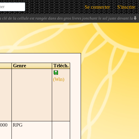
Se connecter
S'inscrire
a clé de la cellule est rangée dans des gros livres jonchant le sol juste devant la
cellule... Vraiment ? Les gardes oh, respectez-vous !
» -
Elogio
Genre
Téléch.
(Win)
000
RPG