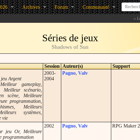
2026
Archives
Forum
Communauté
«
L
Séries de jeux
Shadows of Sun
Session
Auteur(s)
Support
2003-
Pagno
,
Valv
r jeu Argent
2004
Meilleur gameplay,
 Meilleur scénario,
en scène, Meilleure
eure programmation,
hismes, Meilleurs
eilleurs systèmes,
 vie
2002
Pagno
,
Valv
RPG Maker 2
ur jeu Or, Meilleure
re programmation