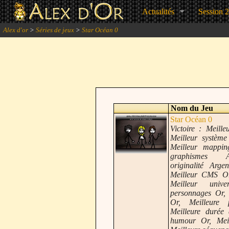
Actualités
Session 
Alex d'or
>
Séries de jeux
>
Star Océan 0
Nom du Jeu
Star Océan 0
Victoire : Meill
Meilleur systèm
Meilleur mappin
graphismes A
originalité Arge
Meilleur CMS Or
Meilleur univ
personnages Or, 
Or, Meilleure 
Meilleure durée 
humour Or, Meil