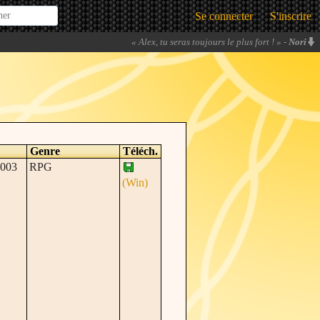
Se connecter
S'inscrire
«
Alex, tu seras toujours le plus fort !
» -
Nori
Genre
Téléch.
003
RPG
(Win)