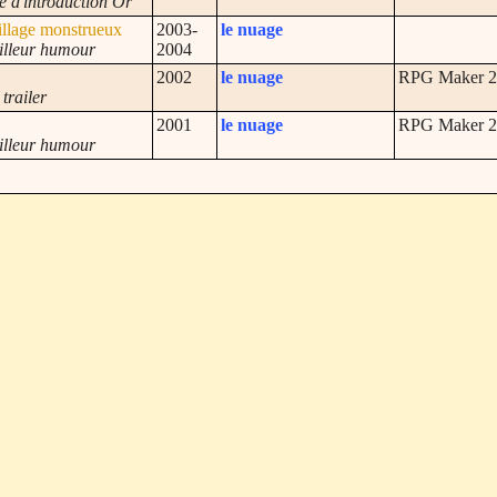
e d'introduction Or
village monstrueux
2003-
le nuage
illeur humour
2004
2002
le nuage
RPG Maker 2
 trailer
2001
le nuage
RPG Maker 2
illeur humour