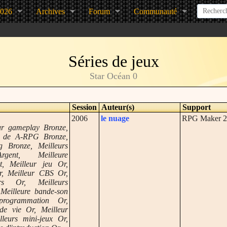
2026
Archives
Forum
Communauté
Séries de jeux
Star Océan 0
Session
Auteur(s)
Support
2006
le nuage
RPG Maker 2
eur gameplay Bronze,
e de A-RPG Bronze,
g Bronze, Meilleurs
rgent, Meilleure
nt, Meilleur jeu Or,
, Meilleur CBS Or,
ers Or, Meilleurs
Meilleure bande-son
programmation Or,
de vie Or, Meilleur
leurs mini-jeux Or,