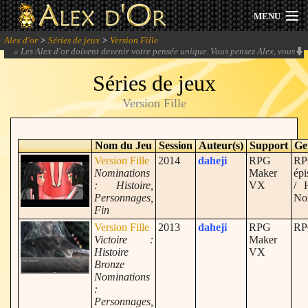
MENU
Alex d'or
>
Séries de jeux
>
Version Fille
Actualités
«
Les Alex d'or doivent devenir votre pensée unique. Vous pensez Alex, vous
mangez Alex, vous vivez Alex, vous rêvez Alex. #dictaturedesalex 😆
» -
Parkko
Séries de jeux
Session 2026
Version Fille
Archives
Nom du Jeu
Session
Auteur(s)
Support
Ge
Forum
Version Fille
2014
daheji
RPG
R
Nominations
Maker
épi
Communauté
: Histoire,
VX
/ 
Personnages,
No
Fin
Version Fille
2013
daheji
RPG
R
Victoire :
Maker
Se connecter
Histoire
VX
Bronze
Nominations
S'inscrire
:
Personnages,