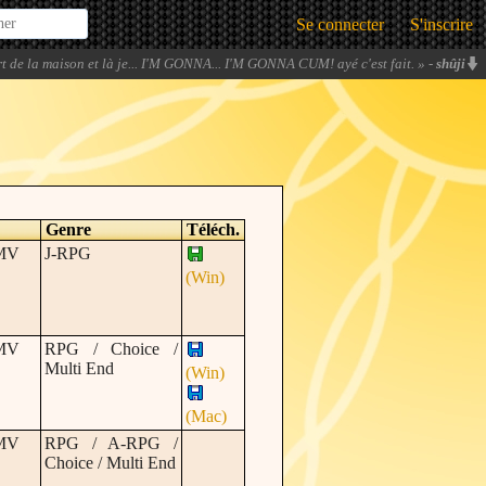
Se connecter
S'inscrire
t de la maison et là je... I'M GONNA... I'M GONNA CUM! ayé c'est fait.
» -
shûji
Genre
Téléch.
 MV
J-RPG
(Win)
 MV
RPG / Choice /
Multi End
(Win)
(Mac)
 MV
RPG / A-RPG /
Choice / Multi End