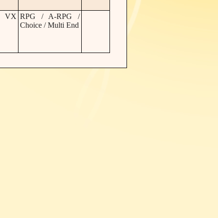
r VX
RPG / A-RPG /
Choice / Multi End