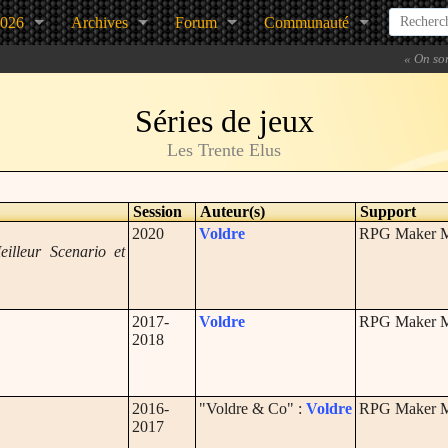
2026
Archives
Forum
Communauté
«
On sor
Séries de jeux
Les Trente Elus
Session
Auteur(s)
Support
2020
Voldre
RPG Maker
illeur Scenario et
2017-
Voldre
RPG Maker
2018
2016-
"Voldre & Co" :
Voldre
RPG Maker
2017