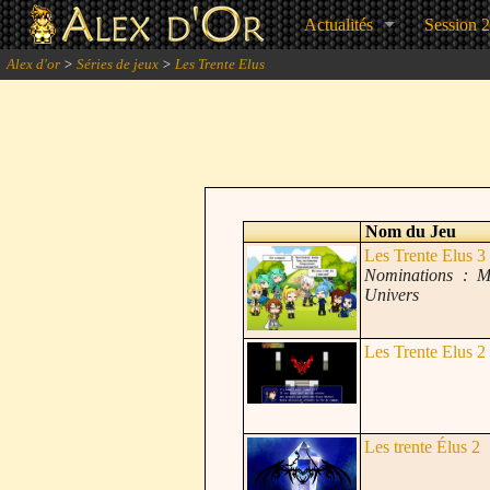
Actualités
Session 
Alex d'or
>
Séries de jeux
>
Les Trente Elus
Nom du Jeu
Les Trente Elus 3
Nominations : Me
Univers
Les Trente Elus 2
Les trente Élus 2