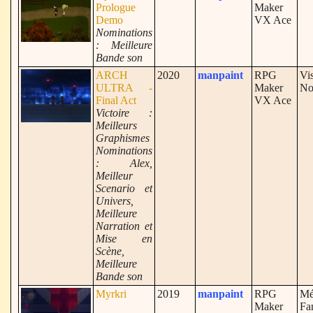
Prologue
Maker
Demo
VX Ace
Nominations
: Meilleure
Bande son
ARCH
2020
manpaint
RPG
Vi
ULTRA -
Maker
No
Final Act
VX Ace
Victoire :
Meilleurs
Graphismes
Nominations
: Alex,
Meilleur
Scenario et
Univers,
Meilleure
Narration et
Mise en
Scène,
Meilleure
Bande son
Myrkri
2019
manpaint
RPG
Mé
Maker
Fa