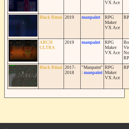
VX Ace
Black Ritual
2019
manpaint
RPG
R
Maker
VX Ace
ARCH
2019
manpaint
RPG
Bo
ULTRA
Maker
Vi
VX Ace
No
R
Black Ritual
2017-
"Manpaint"
RPG
R
2018
:
manpaint
Maker
VX Ace
.