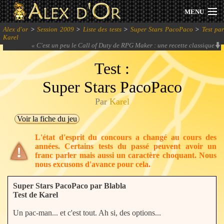
MENU
Alex d'or
>
Session 2009
>
Liste des tests
>
Super Stars PacoPaco
>
Test pa
Actualités
Karel
«
C'est un peu le Call of Duty de RPG Maker : une recette classique
réchauffée saupoudrée de fonctionnalités en tout genre mais dont on se lasse
Session 2026
dès les premières minutes.
» -
Alex RoiEsper
Test :
Super Stars PacoPaco
Archives
Par
Karel
Forum
Voir la fiche du jeu
Communauté
L'état d'esprit du concours a changé au cours des
années. Certains tests du passé peuvent avoir un
franc parler mais aussi un caractère choquant. Nous
nous excusons d'avance pour cela.
Se connecter
Super Stars PacoPaco par Blabla
Test de Karel
S'inscrire
Un pac-man... et c'est tout. Ah si, des options...