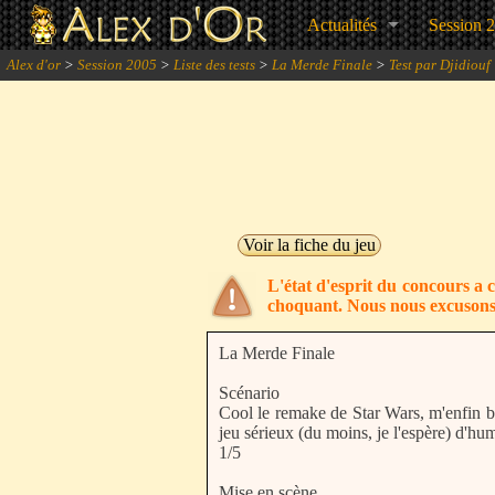
Actualités
Session 
Alex d'or
>
Session 2005
>
Liste des tests
>
La Merde Finale
>
Test par Djidiouf
Voir la fiche du jeu
L'état d'esprit du concours a 
choquant. Nous nous excusons
La Merde Finale
Scénario
Cool le remake de Star Wars, m'enfin b
jeu sérieux (du moins, je l'espère) d'hu
1/5
Mise en scène