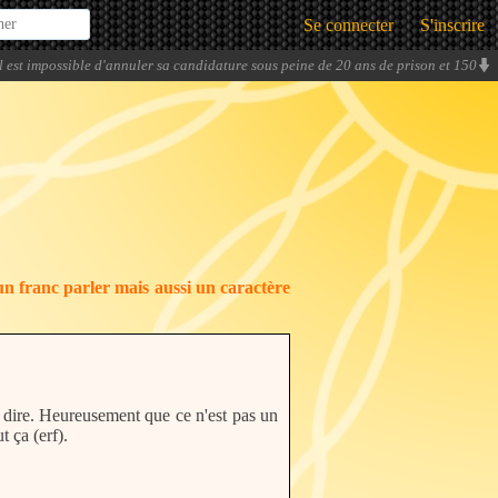
Se connecter
S'inscrire
Il est impossible d'annuler sa candidature sous peine de 20 ans de prison et 150
000euros d'amende. Mais c'est toi qui vois !
» -
Parkko
un franc parler mais aussi un caractère
 dire. Heureusement que ce n'est pas un
 ça (erf).