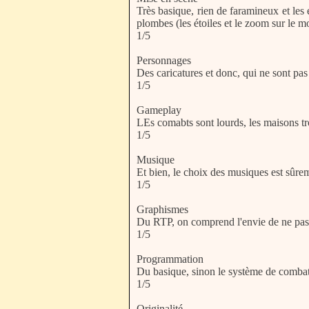
Très basique, rien de faramineux et les e
plombes (les étoiles et le zoom sur le m
1/5
Personnages
Des caricatures et donc, qui ne sont pa
1/5
Gameplay
LEs comabts sont lourds, les maisons tro
1/5
Musique
Et bien, le choix des musiques est sûrem
1/5
Graphismes
Du RTP, on comprend l'envie de ne pas 
1/5
Programmation
Du basique, sinon le système de combat ?
1/5
Originalité