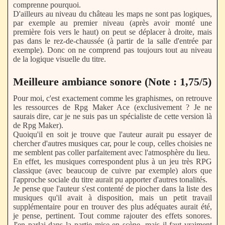
comprenne pourquoi.
D'ailleurs au niveau du château les maps ne sont pas logiques,
par exemple au premier niveau (après avoir monté une
première fois vers le haut) on peut se déplacer à droite, mais
pas dans le rez-de-chaussée (à partir de la salle d'entrée par
exemple). Donc on ne comprend pas toujours tout au niveau
de la logique visuelle du titre.
Meilleure ambiance sonore (Note : 1,75/5)
Pour moi, c'est exactement comme les graphismes, on retrouve
les ressources de Rpg Maker Ace (exclusivement ? Je ne
saurais dire, car je ne suis pas un spécialiste de cette version là
de Rpg Maker).
Quoiqu'il en soit je trouve que l'auteur aurait pu essayer de
chercher d'autres musiques car, pour le coup, celles choisies ne
me semblent pas coller parfaitement avec l'atmosphère du lieu.
En effet, les musiques correspondent plus à un jeu très RPG
classique (avec beaucoup de cuivre par exemple) alors que
l'approche sociale du titre aurait pu apporter d'autres tonalités.
Je pense que l'auteur s'est contenté de piocher dans la liste des
musiques qu'il avait à disposition, mais un petit travail
supplémentaire pour en trouver des plus adéquates aurait été,
je pense, pertinent. Tout comme rajouter des effets sonores.
J'en parlai dans la partie mise en scène, mais il faut vraiment