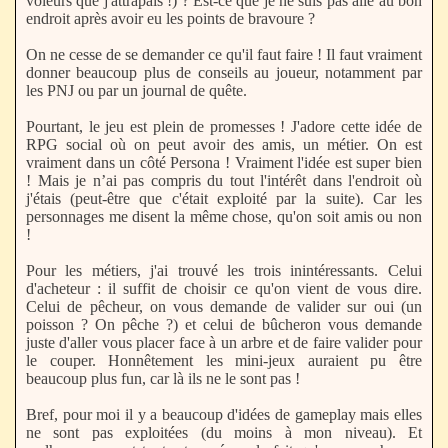
voleurs que j'attrapais !) ? Est-ce que je ne suis pas allé au bon
endroit après avoir eu les points de bravoure ?
On ne cesse de se demander ce qu'il faut faire ! Il faut vraiment
donner beaucoup plus de conseils au joueur, notamment par
les PNJ ou par un journal de quête.
Pourtant, le jeu est plein de promesses ! J'adore cette idée de
RPG social où on peut avoir des amis, un métier. On est
vraiment dans un côté Persona ! Vraiment l'idée est super bien
! Mais je n’ai pas compris du tout l'intérêt dans l'endroit où
j'étais (peut-être que c'était exploité par la suite). Car les
personnages me disent la même chose, qu'on soit amis ou non
!
Pour les métiers, j'ai trouvé les trois inintéressants. Celui
d'acheteur : il suffit de choisir ce qu'on vient de vous dire.
Celui de pêcheur, on vous demande de valider sur oui (un
poisson ? On pêche ?) et celui de bûcheron vous demande
juste d'aller vous placer face à un arbre et de faire valider pour
le couper. Honnêtement les mini-jeux auraient pu être
beaucoup plus fun, car là ils ne le sont pas !
Bref, pour moi il y a beaucoup d'idées de gameplay mais elles
ne sont pas exploitées (du moins à mon niveau). Et