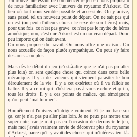
J'ai trouvé intéressant de commencer le jeu en nous proposant
de nous familiariser avec l'univers du royaume d'Arkrest. Ce
lieu où tout nous semble possible et accessible. On y arrive,
sans passé, tel un nouveau point de départ. On ne sait pas qui
on est (on peut d'ailleurs choisir le sexe de son héros) mais,
pour une fois, ce n'est pas grave, ce n'est pas le mythe du héros
amnésique, non, c'est que Arkrest est un nouveau départ. Donc
peu importe qui on était avant.
On nous propose du travail. On nous offre une maison. On
nous accueille de façon plutôt sympathique. On peut s'y faire
des amis... ou plus.
Mais dès le début du jeu (c’est-à-dire que je n'ai pas pu aller
plus loin) on sent quelque chose qui coince dans cette belle
mécanique. Il y a des voleurs qui viennent parasiter le bon
déroulement de la vie. Il y a cet extérieur où il va falloir se
battre. Il y a ce roi qui n'hésitera pas à vous exclure et qui a,
tous les droits. Il y a ces points de malice, qui témoignent
qu'on peut "mal tourner".
Honnêtement l'univers m'intrigue vraiment. Et je me base sur
ça, car je n'ai pas pu aller plus loin. Je ne peux pas mettre une
super note, car je n’ai pas eu l'occasion de découvrir le jeu,
mais moi j'avais vraiment envie de découvrir plus du royaume
d'Arkrest, parce qu'il y avait des choses qui m'intéressaient là-