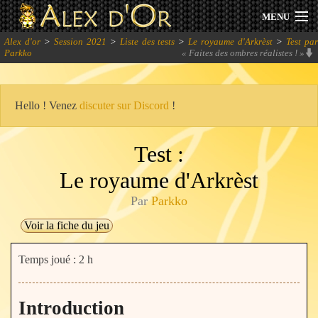
MENU
Alex d'or
>
Session 2021
>
Liste des tests
>
Le royaume d'Arkrèst
>
Test pa
Actualités
Parkko
«
Faites des ombres réalistes !
»
Session 2026
Hello ! Venez
discuter sur Discord
!
Archives
Test :
Forum
Le royaume d'Arkrèst
Communauté
Par
Parkko
Voir la fiche du jeu
Se connecter
Temps joué : 2 h
S'inscrire
Introduction