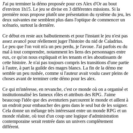
J'ai pu terminer la démo proposée pour ces Alex d'Or au bout
d'environ 1h15. Le jeu se divise en 3 différentes missions. Si la
première nous propose plutôt une présentation du système du jeu, les
deux suivantes me semblent plus dans l'optique de commencer un
scénario, surtout la dernière.
Ce début en reste aux balbutiements et pour l'instant le jeu n'est pas
assez avancé pour réellement juger l'histoire du nid de Caladrius.
Le peu que l'on voit m'a un peu perdu, je l'avoue. J'ai parfois eu du
mal à tout comprendre, notamment les liens des personnages entre
eux, ce qu'on nous expliquait et les tenants et les aboutissants de
cette histoire. Je n'ai pas toujours compris les transitions d'une partie
à l'autre, à part la guilde des mages blancs. La fin de la démo me
semble un peu rushée, comme si l'auteur avait voulu caser pleins de
choses avant de terminer cette démo pour les alex.
Ce qui m'intéresse, en revanche, c'est ce monde où on a organisé et
institutionnalisé les fameux rôles et attributs des RPG. J'aime
beaucoup l'idée que des aventuriers parcourent le monde et aillent à
un endroit pour embaucher des gens dans le seul but de les soigner.
Cela donne un mélange très intéressant entre un monde RPG et un
monde réaliste, où tout d'un coup une logique d'administration
contemporaine serait rentrée dans un univers complètement
différent.