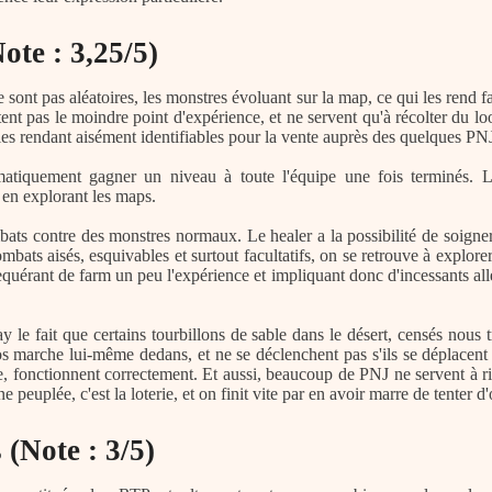
ote : 3,25/5)
ont pas aléatoires, les monstres évoluant sur la map, ce qui les rend fac
t pas le moindre point d'expérience, et ne servent qu'à récolter du loot
les rendant aisément identifiables pour la vente auprès des quelques PN
atiquement gagner un niveau à toute l'équipe une fois terminés. L
 en explorant les maps.
bats contre des monstres normaux. Le healer a la possibilité de soigner
bats aisés, esquivables et surtout facultatifs, on se retrouve à explorer
uérant de farm un peu l'expérience et impliquant donc d'incessants allers
e fait que certains tourbillons de sable dans le désert, censés nous t
ros marche lui-même dedans, et ne se déclenchent pas s'ils se déplacen
he, fonctionnent correctement. Et aussi, beaucoup de PNJ ne servent à 
 peuplée, c'est la loterie, et on finit vite par en avoir marre de tenter d'
(Note : 3/5)