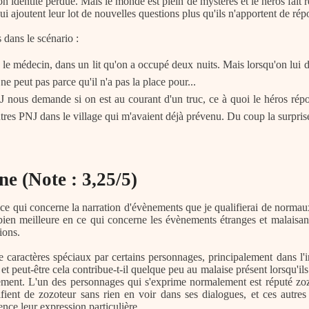
on identité perdue. Mais le monde est plein de mystères et le héros fait 
ui ajoutent leur lot de nouvelles questions plus qu'ils n'apportent de rép
 dans le scénario :
z le médecin, dans un lit qu'on a occupé deux nuits. Mais lorsqu'on lu
l ne peut pas parce qu'il n'a pas la place pour...
 nous demande si on est au courant d'un truc, ce à quoi le héros répond
autres PNJ dans le village qui m'avaient déjà prévenu. Du coup la surpris
ne (Note : 3,25/5)
e qui concerne la narration d'évènements que je qualifierai de normaux,
t bien meilleure en ce qui concerne les évènements étranges et malais
ions.
e caractères spéciaux par certains personnages, principalement dans l'in
t peut-être cela contribue-t-il quelque peu au malaise présent lorsqu'ils 
lement. L'un des personnages qui s'exprime normalement est réputé zoz
fient de zozoteur sans rien en voir dans ses dialogues, et ces autre
nce leur expression particulière.