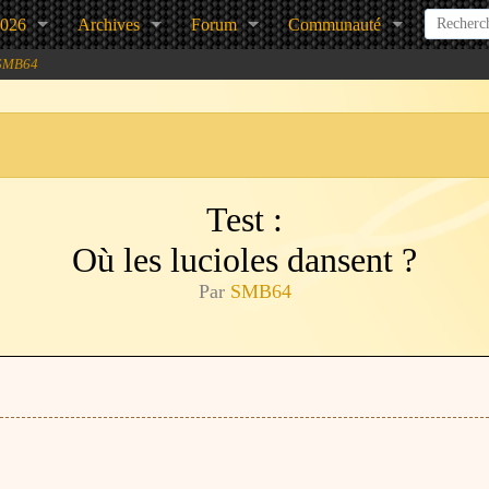
2026
Archives
Forum
Communauté
 SMB64
Test :
Où les lucioles dansent ?
Par
SMB64