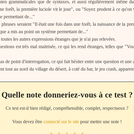
 bien grammaticales que de syntaxes, et aussi régulièrement même dan
une forêt, la première luciole vit le jour", ou "Soyez prudent à ce qu'on
e permettant de..."
rases seraient "Il était une fois dans une forêt, la naissance de la pre
èque a mis au point un système permettant de..."
 toutes les autres expressions étranges que je n'ai pas relevées.
uestions est très mal maitrisée, ce qui les rend étranges, telles que "V
 de point d'interrogation, ce qui fait hésiter entre une question et une 
ment tout au nord du village du désert, à coté du bar, le jeu crash, app
Quelle note donneriez-vous à ce test ?
Ce test est-il bien rédigé, compréhensible, complet, respectueux ?
Vous devez être
connecté sur le site
pour mettre une note !