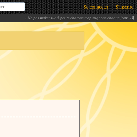
Se connecter
S'inscrire
«
Ne pas maker tue 5 petits chatons trop mignons chaque jour.
»