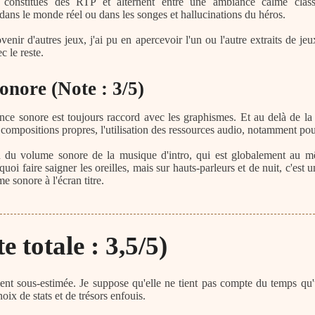
 constitués des RTP et alternent entre une ambiance calme clas
dans le monde réel ou dans les songes et hallucinations du héros.
ir d'autres jeux, j'ai pu en apercevoir l'un ou l'autre extraits de jeux
 le reste.
onore (Note : 3/5)
nce sonore est toujours raccord avec les graphismes. Et au delà de la 
 compositions propres, l'utilisation des ressources audio, notamment pour
on du volume sonore de la musique d'intro, qui est globalement au m
i faire saigner les oreilles, mais sur hauts-parleurs et de nuit, c'est u
e sonore à l'écran titre.
 totale : 3,5/5)
ent sous-estimée. Je suppose qu'elle ne tient pas compte du temps qu'
ix de stats et de trésors enfouis.