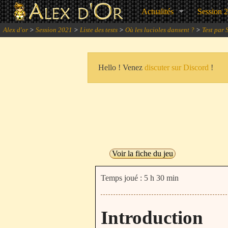
Actualités
Session 
Alex d'or
>
Session 2021
>
Liste des tests
>
Où les lucioles dansent ?
>
Test par
Hello ! Venez
discuter sur Discord
!
Voir la fiche du jeu
Temps joué : 5 h 30 min
Introduction