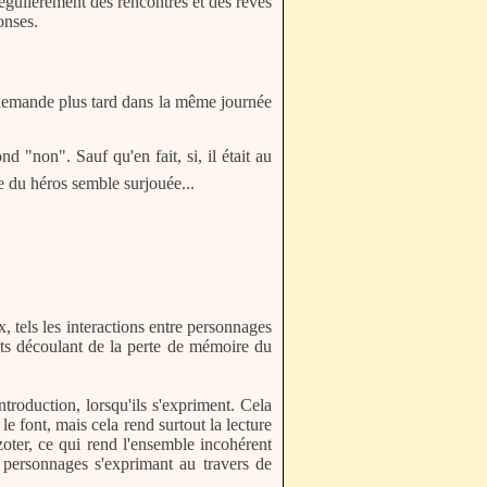
régulièrement des rencontres et des rêves
onses.
i demande plus tard dans la même journée
 "non". Sauf qu'en fait, si, il était au
e du héros semble surjouée...
 tels les interactions entre personnages
ants découlant de la perte de mémoire du
troduction, lorsqu'ils s'expriment. Cela
le font, mais cela rend surtout la lecture
oter, ce qui rend l'ensemble incohérent
s personnages s'exprimant au travers de