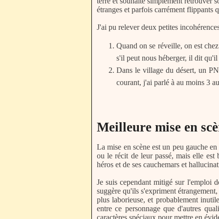
terre et souhaite simplement retrouver s
étranges et parfois carrément flippants q
J'ai pu relever deux petites incohérences
Quand on se réveille, on est che
s'il peut nous héberger, il dit qu'i
Dans le village du désert, un PNJ
courant, j'ai parlé à au moins 3 
Meilleure mise en scè
La mise en scène est un peu gauche en c
ou le récit de leur passé, mais elle es
héros et de ses cauchemars et hallucinat
Je suis cependant mitigé sur l'emploi d
suggère qu'ils s'expriment étrangement, e
plus laborieuse, et probablement inuti
entre ce personnage que d'autres quali
caractères spéciaux pour mettre en évide