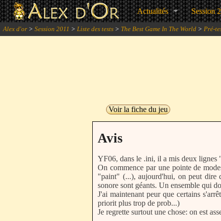
Actualités
Session 
Alex d'or
>
Session 2011
>
Liste des tests
>
The Best Game In The World
>
Pré-te
Voir la fiche du jeu
Avis
YF06, dans le .ini, il a mis deux ligne
On commence par une pointe de modestie 
"paint" (...), aujourd'hui, on peut d
sonore sont géants. Un ensemble qui do
J'ai maintenant peur que certains s'arr
priorit plus trop de prob...)
Je regrette surtout une chose: on est ass