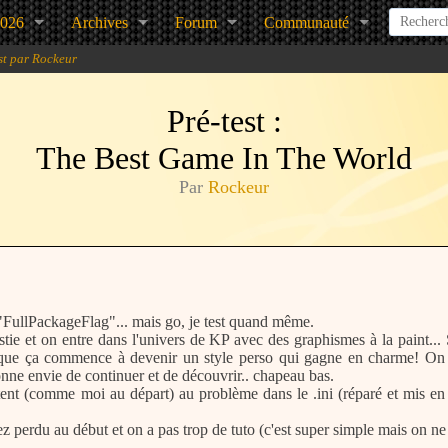
2026
Archives
Forum
Communauté
st par Rockeur
Pré-test :
The Best Game In The World
Par
Rockeur
s "FullPackageFlag"... mais go, je test quand même.
et on entre dans l'univers de KP avec des graphismes à la paint... Si
ire que ça commence à devenir un style perso qui gagne en charme! On
nne envie de continuer et de découvrir.. chapeau bas.
êtent (comme moi au départ) au problème dans le .ini (réparé et mis en l
ez perdu au début et on a pas trop de tuto (c'est super simple mais on ne 