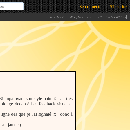
Se connecter
S'inscrire
«
Avec les Alex d'or, la vie est plus "old school" !
»
 auparavant son style paint faisait très
 plonge dedans! Les feedback visuel et
igne dés que je l'ai signalé :x , donc à
sait jamais)