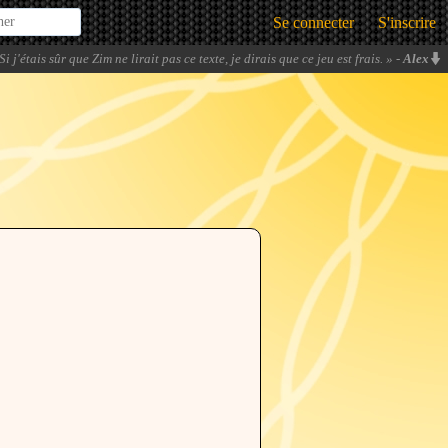
Se connecter
S'inscrire
Si j'étais sûr que Zim ne lirait pas ce texte, je dirais que ce jeu est frais.
» -
Alex
RoiEsper