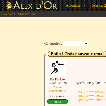
Actualités
Session 
Alex d'or
>
Dernières news
Catégories :
Enfin ! Trois nouveaux tests !
Par
Parkko
Après une petite atte
le 24/01/2026
Aucun
commentaire
https://www.alexdor
https://www.alexdor
Catégories :
https://www.alexdor
Tests