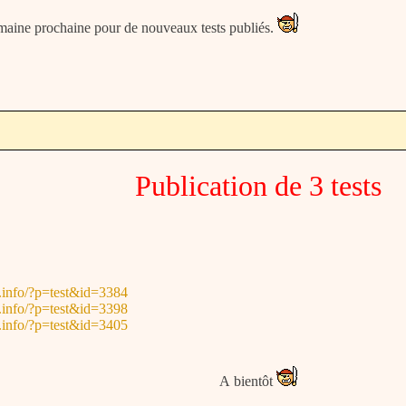
emaine prochaine pour de nouveaux tests publiés.
Publication de 3 tests
.info/?p=test&id=3384
.info/?p=test&id=3398
.info/?p=test&id=3405
A bientôt