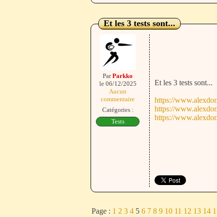
Et les 3 tests sont...
Par
Parkko
Et les 3 tests sont...
le 06/12/2025
Aucun
commentaire
https://www.alexdor
https://www.alexdor
Catégories :
https://www.alexdor
Tests
Page :
1
2
3
4
5
6
7
8
9
10
11
12
13
14
1