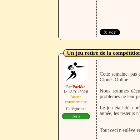
Un jeu retiré de la compétitio
Cette semaine, pas d
Clones Online.
Par
Parkko
Nous sommes déçus 
le 18/01/2026
problèmes ne leur pe
Aucun
commentaire
Le jeu était déjà p
Catégories :
année, les testeurs n
Tests
Tout ceci n'enlève en