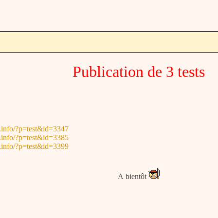
Publication de 3 tests
.info/?p=test&id=3347
.info/?p=test&id=3385
.info/?p=test&id=3399
A bientôt