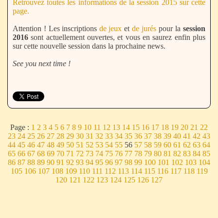
Retrouvez toutes les informations de la session 2015 sur cette
page.
Attention ! Les inscriptions
de jeux
et
de jurés
pour la
session
2016
sont actuellement ouvertes, et vous en saurez enfin plus
sur cette nouvelle session dans la prochaine news.
See you next time !
Page :
1
2
3
4
5
6
7
8
9
10
11
12
13
14
15
16
17
18
19
20
21
22
23
24
25
26
27
28
29
30
31
32
33
34
35
36
37
38
39
40
41
42
43
44
45
46
47
48
49
50
51
52
53
54
55
56
57
58
59
60
61
62
63
64
65
66
67
68
69
70
71
72
73
74
75
76
77
78
79
80
81
82
83
84
85
86
87
88
89
90
91
92
93
94
95
96
97
98
99
100
101
102
103
104
105
106
107
108
109
110
111
112
113
114
115
116
117
118
119
120
121
122
123
124
125
126
127