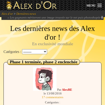
MENU
Alex d'or
>
Dernières news
Actualités
«
Les gagnants mériteront une image trouvée sur le net puis photoshopée
comme award. Trop cool !
» -
Nori
Les dernières news des Alex
Session 2026
d'or !
Archives
En exclusivité mondiale
Forum
Catégories :
Phase 1 terminée, phase 2 enclenchée
Communauté
Se connecter
Par
AlexRE
le 13/08/2016
S'inscrire
17 commentaires
Catégories :