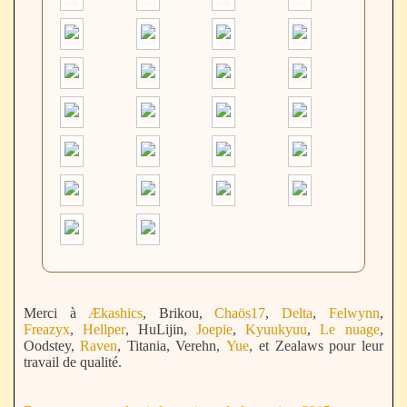
Merci à
Ækashics
, Brikou,
Chaös17
,
Delta
,
Felwynn
,
Freazyx
,
Hellper
, HuLijin,
Joepie
,
Kyuukyuu
,
Le nuage
,
Oodstey,
Raven
, Titania, Verehn,
Yue
, et Zealaws pour leur
travail de qualité.