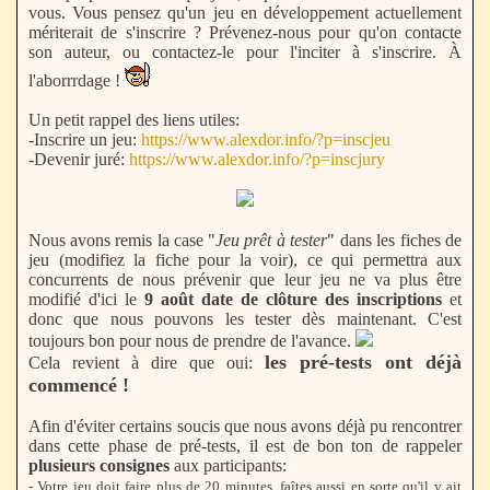
vous. Vous pensez qu'un jeu en développement actuellement
mériterait de s'inscrire ? Prévenez-nous pour qu'on contacte
son auteur, ou contactez-le pour l'inciter à s'inscrire. À
l'aborrrdage !
Un petit rappel des liens utiles:
-Inscrire un jeu:
https://www.alexdor.info/?p=inscjeu
-Devenir juré:
https://www.alexdor.info/?p=inscjury
Nous avons remis la case "
Jeu prêt à tester
" dans les fiches de
jeu (modifiez la fiche pour la voir), ce qui permettra aux
concurrents de nous prévenir que leur jeu ne va plus être
modifié d'ici le
9 août date de clôture des inscriptions
et
donc que nous pouvons les tester dès maintenant. C'est
toujours bon pour nous de prendre de l'avance.
les pré-tests ont déjà
Cela revient à dire que oui:
commencé !
Afin d'éviter certains soucis que nous avons déjà pu rencontrer
dans cette phase de pré-tests, il est de bon ton de rappeler
plusieurs consignes
aux participants:
- Votre jeu doit faire plus de 20 minutes, faîtes aussi en sorte qu'il y ait